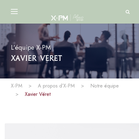
L'équipe X-PM
Xavier Véret
X-PM
>
A propos d’X-PM
>
Notre équipe
>
Xavier Véret