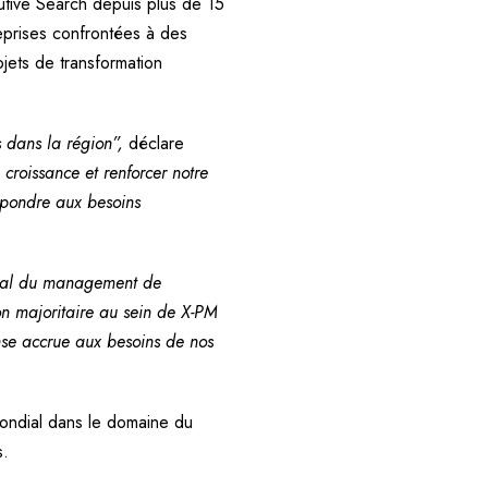
utive Search depuis plus de 15
eprises confrontées à des
jets de transformation
s dans la région”,
déclare
croissance et renforcer notre
répondre aux besoins
ndial du management de
ion majoritaire au sein de X-PM
nse accrue aux besoins de nos
mondial dans le domaine du
s.