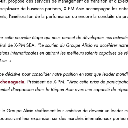
our
, propose des services de management de transition et d’Exec
disciplinaire de business partners, X-PM Asie accompagne les entr
nts, l’amélioration de la performance ou encore la conduite de pro
r cette nouvelle étape qui nous permet de développer nos activité
éral de X-PM SEA.
“Le soutien du Groupe Alixio va accélérer notre 
ions internationales en attirant les meilleurs talents capables de 
Asie. »
ape décisive pour consolider notre position en tant que leader mo
tchenagucia
, Président de X-PM. “
Avec cette prise de participat
tentiel d’expansion dans la Région Asie avec une capacité de répo
 le Groupe Alixio réaffirment leur ambition de devenir un leader 
poursuivant leur expansion sur des marchés internationaux porteur