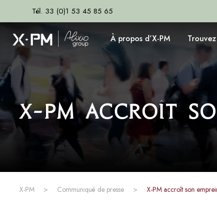
Tél. 33 (0)1 53 45 85 65
À propos d’X-PM
Trouvez
X-PM accroît so
X-PM
>
Communiqué de presse
>
X-PM accroît son emprei