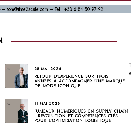
o
– tom@time2scale.com – Tel : +33 6 84 50 97 92
M
T
28 MAI 2026
Retour d’expérience sur trois
années à accompagner une marque
de mode iconique
11 MAI 2026
Jumeaux numériques en supply chain
: révolution et compétences clés
pour l’optimisation logistique