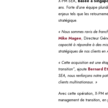
X-PM SEA,
basée à Singap
ans. Forte d’une équipe pluri
enjeux tels que les retourneme
stratégique.
« Nous sommes ravis de franchi
Mike Magee
,
Directeur Gén
capacité à répondre à des miss
stratégiques de nos clients en 
« Cette acquisition est une ét
transition”
, ajoute
Bernard E
SEA, nous renforçons notre po
clients multinationaux. »
Avec cette opération, X-PM et
management de transition, en 