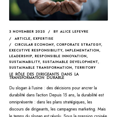
3 NOVEMBER 2025
BY
ALICE LEFEVRE
ARTICLE
,
EXPERTISE
CIRCULAR ECONOMY
,
CORPORATE STRATEGY
,
EXECUTIVE RESPONSIBILITY
,
IMPLEMENTATION
,
LEADERSHIP
,
RESPONSIBLE INNOVATION
,
SUSTAINABILITY
,
SUSTAINABLE DEVELOPMENT
,
SUSTAINABLE TRANSFORMATION
,
TERRITORY
Le rôle des dirigeants dans la
transformation durable
Du slogan à l’usine : des décisions pour ancrer la
durabilité dans l’action Depuis 15 ans, la durabilité est
omniprésente : dans les plans stratégiques, les
discours de dirigeants, les campagnes marketing. Mais
le temps du slogan est révolu. Sous la pression croisée